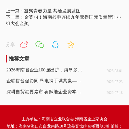
上一篇：凝聚青春力量 共绘发展蓝图
下一篇：金奖+4！海南核电连续九年获得国际质量管理小
组大会金奖
分享
推荐文章
2026海南省企业100强出炉，海垦多家企业上榜
2026-08-01
企联搭台促协同 垦电携手谋共赢——包洪文带队走访海南电网深化央地国企战略合作
2026-07-23
深耕自贸港要素市场 赋能企业资本资源高效配置——海南企联女工委赴海南产交所开展考察交流活动
2026-07-18
主办单位：海南省企业联合会 海南省企业家协会
地址：海南省海口市白龙南路10号琼苑宾馆综合楼西侧3楼 邮编：