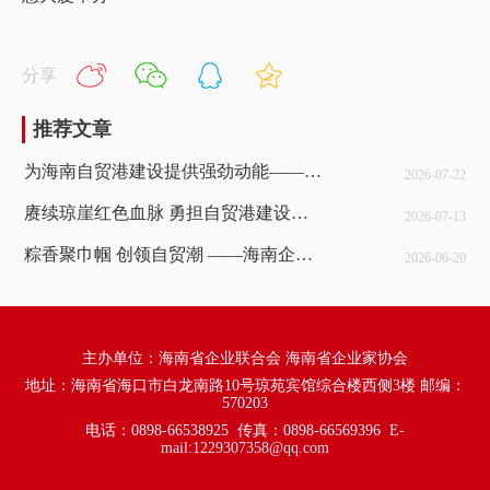
分享
推荐文章
为海南自贸港建设提供强劲动能——海南企联能源行业工委主任会议暨高质量发展交流研讨会召开
2026-07-22
赓续琼崖红色血脉 勇担自贸港建设使命
2026-07-13
粽香聚巾帼 创领自贸潮 ——海南企联女企业家工委召开创新研讨会
2026-06-20
主办单位：海南省企业联合会 海南省企业家协会
地址：海南省海口市白龙南路10号琼苑宾馆综合楼西侧3楼 邮编：
570203
电话：0898-66538925
传真：0898-66569396
E-
mail:
1229307358@qq.com