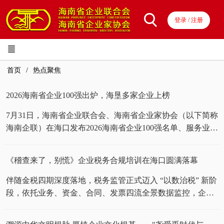
登录 / 注册
首页
热点聚焦
2026海南省企业100强出炉，海垦多家企业上榜
7月31日，海南省企业联合会、海南省企业家协会（以下简称
海南企联）在海口发布2026海南省企业100强名单、服务业企
业50强名单、制造业企业50强名单，海垦多家企业上榜。 活
动现场 榜单显示，海垦集团旗下海南橡胶位列2026海南省企
《稽查来了，别慌》企业税务合规培训在海口圆满落幕
业100强第5名，海垦商贸物流产业集团、海垦实业公司分别
位列该榜单第39名和第95名。 活动现场 海南橡胶位列2026海
伴随金税四期深度落地，税务监管正式迈入 “以数治税” 新阶
南省制造业50强第2名，海垦猪业公司、海垦热农集团分别位
段，依托业务、资金、合同、发票四流全景数据监控，企业
列该榜单第31名和第37名。此外，海垦商贸物流产业集团跻
税务合规已成为经营发展的刚性刚需。2026年7月21日下午，
身2026海南省服务业50强第26名。 活动现场 据悉，2026海南
由海南盛瑞税元职业技能培训学校有限公司主办、海南企联