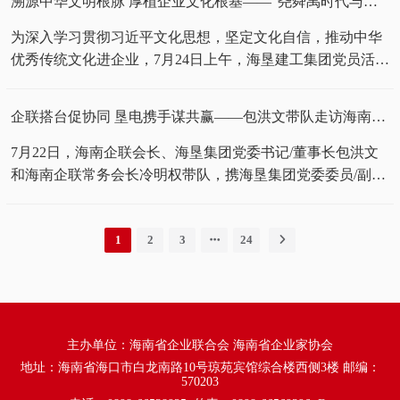
溯源中华文明根脉 厚植企业文化根基——"尧舜禹时代与中华文明的起源"主题宣讲活动
省企业100强合计实现营业收入8975.61亿元，同比增长5%，
合规与维权工委协办的《稽查来了，别慌 —— 企业税务风险
较多企业增长较快，表现出极大成长性；资产总额为
防控实务培训课》，在海口中交国际中心顺利收官。本次培
为深入学习贯彻习近平文化思想，坚定文化自信，推动中华
31419.48亿元，同比增长14%；纳税总额406.19亿元。其中，
训由拥有42年财税实战经验的吴榕老师主讲，为参会企业
优秀传统文化进企业，7月24日上午，海垦建工集团党员活动
纳税5亿元以上的企业有20家，纳税总额达325.98亿元，同比
家、财务负责人搭建了从风险自救到体系自建的全维度税务
中心座无虚席，一场以"尧舜禹时代与中华文明的起源"为主
增长31.1%。百强企业吸纳就业23.2万人，同比增长7%。与
合规方案。 本次培训逻辑清晰、层层递进，围绕预警避险、
题的文化宣讲活动在此举行。本次活动特邀我会常务会长冷
企联搭台促协同 垦电携手谋共赢——包洪文带队走访海南电网深化央地国企战略合作
此同时，一批深耕新赛道、成长动力足的新晋企业强势入
实战举证、体系重建三大核心模块，彻底打破企业税务管理
明权主讲，海垦建工集团、海垦实业集团领导班子成员及各
围，为百强榜单注入了新活力。 活动现场 2026海南省制造业
“侥幸维稳、事后救火” 的传统模式，实现常态化合规管控。
下属企业领导班子成员，全体"两优一先"人员、"三类干
7月22日，海南企联会长、海垦集团党委书记/董事长包洪文
企业50强总营业收入达2826.57亿元。其中，超百亿元的制造
在预警避险层面，课程结合2026年最新稽查形势，拆解金税
部"代表及总部党支部全体党员共同参加。 溯文明之源，铸
和海南企联常务会长冷明权带队，携海垦集团党委委员/副总
业企业有7家...
四期大数据核查核心逻辑。监管核心不再是简单核查税额，
精神之魂 宣讲中，冷明权以宏阔的历史视野和深厚的学术积
经理徐磊、集团办公室、战企、经管、土地及自然资源公司
而是比对全链条数据的匹配度与真实性，精准解答企业被稽
淀，系统梳理了尧舜禹时代的历史脉络与文明图景。他从人
等负责人走访海南电网有限责任公司，与海南电网党委书记/
查的核心原因，帮助企业搭建风险预警机制，提前规避涉税
类文明发祥地的多元盛景切入，清晰勾勒出中华文明独立起
1
2
3
24
董事长叶煜明、公司党委委员/副总经理龚天森及经营、规
雷区。 在实战举证层面，课程落地性极强，系统讲解税务文
源、绵延不绝的发展主线，并深入解读了红山文化、贾湖文
划、基建、市场等部门负责人开展座谈交流，聚焦恢复海南
书分级、自查补报流程、证据链...
化、良渚文化等不同文明形态的鲜明特质与内在关联。同
电网在海南企联担任执行会长单位资格、垦区用电保障、新
时，他旁征博引，以大量史实为例，生动阐述了中华文明传
能源协同、重点项目攻坚、双向资源赋能等议题协商对接，
播观念与制度体系历经三大阶段演进所展现出的伟大秩序与
推动战略合作走深走实。 海南电网作为自贸港能源保供主力
主办单位：海南省企业联合会 海南省企业家协会
框架魅力，以及尧舜禹时代对中华文明进程的深远导航作
军、新型电力系统建设排头兵，长期将海垦集团列为重点服
地址：海南省海口市白龙南路10号琼苑宾馆综合楼西侧3楼 邮编：
用。 在论述古人"九种美德"与纯正家风时，冷明权将历史智
务保障企业，自2024年双方启动对接以来，持续为垦区生
570203
慧与现实观照紧密结合，深刻剖析了传统美德对个人修养、
产、民生项目提供定制化供电服务，在垦区线路隐患整治、