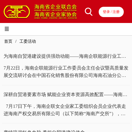
登录 / 注册
首页
工委活动
为海南自贸港建设提供强劲动能——海南企联能源行业工委主任会议暨高质量发展交流研讨会召开
7月22日，海南企联能源行业工作委员会主任会议暨高质量发
展交流研讨会在中国石化销售股份有限公司海南石油分公司
举办。海南企联相关领导，能源工委主任、常务副主任、副
主任，各会员单位负责人及能源领域行业专家参加交流。 会
深耕自贸港要素市场 赋能企业资本资源高效配置——海南企联女工委赴海南产交所开展考察交流活动
议由海南企联能源行业工委常务副主任、海南中能投资控股
集团有限公司董事长何鑫主持。与会人员系统学习了国家和
7月17日下午，海南企联女企业家工委组织会员企业代表走
海南省能源规划、清洁能源岛建设等系列政策法规，为企业
进海南产权交易所有限公司（以下简称“海南产交所”），开
精准把握政策红利、合规经营、项目布局提供参考。 海南企
展“深耕自贸港要素市场 赋能企业资本资源高效配置”主题考
联执行会长、能源行业工委主任，中国石化销售股份有限公
察交流活动。近距离了解省级产权交易平台功能、业务体系