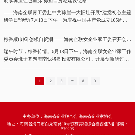
赓续琼崖红色血脉 勇担自贸港建设使命
司海南石油分公司代表、党委书记李新强作主旨发言。他立
与服务优势，深度探讨企业转型升级、资产盘活、合规发展
足央企实践与行业统筹视角，全面解读能源顶层政策体系，
新思路。 活动伊始，在海南产交所党委书记、总经理陈熔炼
——海南企联青工委赴中共琼崖一大旧址开展“建党初心主题
厘清能源转型顶层逻辑，深度剖析海南油气产业增量机遇，
全程陪同、亲自讲解下，参会企业代表实地参观了交易大
研学日”活动 7月13日下午，为庆祝中国共产党成立105周年
客观剖析新能源替代等带来的市场结构性挑战，提出贴合海
厅、特殊资产保管仓，驻足观看定点帮扶成果展区，细致了
暨中共琼崖一大召开100周年，深入贯彻党的二十大精神，海
南油气产业实际的四条转型路径。他还从政策服务、产业对
解白沙县南开村特色农产品与文创产品展示内容；同时参观
南企联青年企业家工作委员会（以下简称“海南企联青工
粽香聚巾帼 创领自贸潮 ——海南企联女企业家工委召开创新研讨会
接、合规培育、规范运营四个维度，提出能源行业必须抢抓
党建文化墙，实地感受产交所扎实完善、特色鲜明的党建工
委”）在海口中共琼崖一大旧址纪念馆组织开展了“建党初心
封关窗口期，提前布局差异化转型；能源工委也要更多地关
作建设成果；全方位、立体化认识平台运营、公益帮扶与党
主题研学日”活动。海南企联青工委主任钱盈，副主任陈晓
端午时节，粽香传情。6月18日下午，海南企联女企业家工作
注国家战略布局，了解产业发展需求， 在促进新旧动能转换
建引领深度融合的发展模式。 参观结束后，座谈会正式召
薇、喻文祥，副主任单位代表陈春辉、吴欢及青年企业家代
委员会班子齐聚海南钱将潮投资有限公司，开展创新研讨交
中发挥积极作...
开。会议由海南产交所党委委员、副总经理、总法律顾问李
表，海南企联秘书处领导共同参与活动，在琼崖革命的“红色
流，安排部署下半年工作。海南企联常务会长兼秘书长冷明
符虹主持。首先是陈熔炼作开场致辞，他对海南企联各位企
起点”感悟“二十三年红旗不倒”的精神伟力，汲取自贸港建设
权，女工委主任蔡伦、副主任张维英、陈春梅等出席会议，
业家的到访表示热烈欢迎，对海南企联长期以来服务企业、
奋进力量。 活动伴随着海南企联行政助理曹英俊的致辞拉开
1
2
3
8
钱锟国际集团董事长钱盈、海南智海王潮会议展览有限公司
赋能行业发展的工作成效给予肯定。陈熔炼详细介绍了海南
序幕。全体人员怀着崇敬之心走进中共琼崖一大旧址，开展
副总经理郭红应邀参加交流。 本次会议由海南钱将潮投资有
产交所的发展定位、组织架构、资质优势、战...
沉浸式实景参观。通过一幅幅珍贵的历史照片、一件件斑驳
限公司总经理张维英主持。她详细介绍了企业发展历程、业
的革命文物，青年企业家们系统回顾了1926年中共琼崖地方
务经营范围，深度解读“以文为桥、以信为基、以合为途”的
组织诞生的光辉历程，深刻理解了琼崖革命先辈在孤岛奋战
温润、厚重企业文化内涵。 会上，女工委主任、海南食品药
主办单位：海南省企业联合会 海南省企业家协会
中坚守信仰、百折不挠的英勇壮举。 在庄严肃穆的旧址纪念
品技工学校董事长蔡伦结合上半年女工委工作复盘，总结服
地址：海南省海口市白龙南路10号琼苑宾馆综合楼西侧3楼 邮编：
馆前，全体党员面向鲜红的党旗，高举右拳重温入党誓...
务成果，梳理工作短板，强调紧抓封关契机，落实企联要
570203
求，深耕自身建设，发挥带头作用，提升服务能力。 研讨交