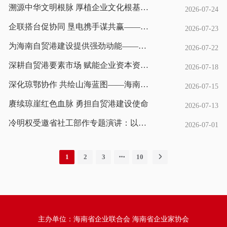
溯源中华文明根脉 厚植企业文化根基——"尧舜禹时代与中华文明的起源"主题宣讲活动
2026-07-24
企联搭台促协同 垦电携手谋共赢——包洪文带队走访海南电网深化央地国企战略合作
2026-07-23
为海南自贸港建设提供强劲动能——海南企联能源行业工委主任会议暨高质量发展交流研讨会召开
2026-07-22
深耕自贸港要素市场 赋能企业资本资源高效配置——海南企联女工委赴海南产交所开展考察交流活动
2026-07-18
深化琼鄂协作 共绘山海蓝图——海南企联热情接待恩施州工商联考察组并举行座谈
2026-07-15
赓续琼崖红色血脉 勇担自贸港建设使命
2026-07-13
冷明权受邀省社工部作专题演讲：以服务能力与品牌建设赋能行业协会商会高质量发展
2026-07-01
1
2
3
10
主办单位：海南省企业联合会 海南省企业家协会